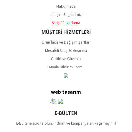
Ürün açıklamasında eksik bilgiler bulunuyor.
Hakkımızda
Ürün bilgilerinde hatalar bulunuyor.
İletişim Bilgilerimiz
Ürün fiyatı diğer sitelerden daha pahalı.
Satış / Pazarlama
Bu ürüne benzer farklı alternatifler olmalı.
MÜŞTERİ HİZMETLERİ
Ürün İade ve Değişim Şartları
Mesafeli Satış Sözleşmesi
Gizlilik ve Güvenlik
Havale Bildirim Formu
Gönder
web tasarım
E-BÜLTEN
E-Bültene abone olun, indirim ve kampanyaları kaçırmayın.!!!