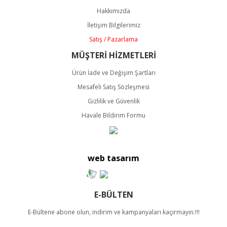
Ürün açıklamasında eksik bilgiler bulunuyor.
Hakkımızda
Ürün bilgilerinde hatalar bulunuyor.
İletişim Bilgilerimiz
Ürün fiyatı diğer sitelerden daha pahalı.
Satış / Pazarlama
Bu ürüne benzer farklı alternatifler olmalı.
MÜŞTERİ HİZMETLERİ
Ürün İade ve Değişim Şartları
Mesafeli Satış Sözleşmesi
Gizlilik ve Güvenlik
Havale Bildirim Formu
Gönder
web tasarım
E-BÜLTEN
E-Bültene abone olun, indirim ve kampanyaları kaçırmayın.!!!