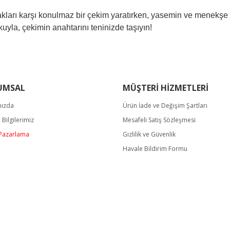
kları karşı konulmaz bir çekim yaratırken, yasemin ve menekşe 
kuyla, çekimin anahtarını teninizde taşıyın!
rında ve diğer konularda yetersiz gördüğünüz noktaları öneri formunu kullan
Bu ürüne ilk yorumu siz yapın!
UMSAL
MÜŞTERİ HİZMETLERİ
miyor.
mızda
Ürün İade ve Değişim Şartları
Yorum Yaz
m Bilgilerimiz
Mesafeli Satış Sözleşmesi
/ Pazarlama
Gizlilik ve Güvenlik
Havale Bildirim Formu
Gönder