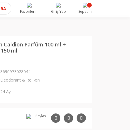
ARA
Favorilerim
Giriş Yap
Sepetim
n Caldion Parfüm 100 ml +
 150 ml
8690973028044
Deodorant & Roll-on
24 Ay
Paylaş :