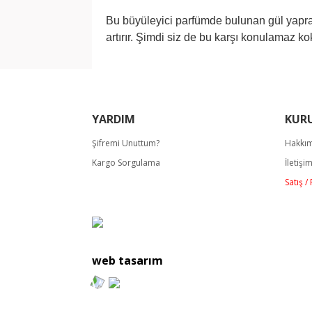
Bu büyüleyici parfümde bulunan gül yapra
artırır. Şimdi siz de bu karşı konulamaz ko
Bu ürünün fiyat bilgisi, resim, ürün açıklamala
Görüş ve önerileriniz için teşekkür ederiz.
YARDIM
KUR
Ürün resmi kalitesiz, bozuk veya görüntülene
Şifremi Unuttum?
Hakkı
Ürün açıklamasında eksik bilgiler bulunuyor.
Kargo Sorgulama
İletişi
Ürün bilgilerinde hatalar bulunuyor.
Satış 
Ürün fiyatı diğer sitelerden daha pahalı.
Bu ürüne benzer farklı alternatifler olmalı.
web tasarım