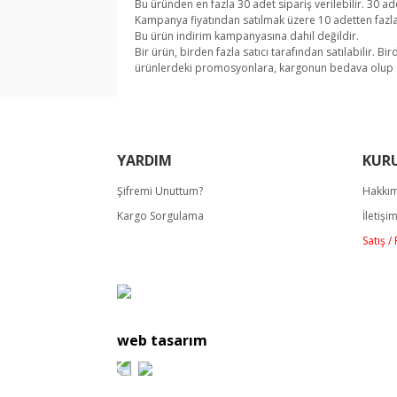
Bu üründen en fazla 30 adet sipariş verilebilir. 30 ade
Kampanya fiyatından satılmak üzere 10 adetten fazl
Bu ürün indirim kampanyasına dahil değildir.
Bir ürün, birden fazla satıcı tarafından satılabilir. Bir
ürünlerdeki promosyonlara, kargonun bedava olup olma
Bu ürünün fiyat bilgisi, resim, ürün açıklamala
Görüş ve önerileriniz için teşekkür ederiz.
YARDIM
KUR
Ürün resmi kalitesiz, bozuk veya görüntülene
Şifremi Unuttum?
Hakkı
Ürün açıklamasında eksik bilgiler bulunuyor.
Kargo Sorgulama
İletişi
Ürün bilgilerinde hatalar bulunuyor.
Satış 
Ürün fiyatı diğer sitelerden daha pahalı.
Bu ürüne benzer farklı alternatifler olmalı.
web tasarım