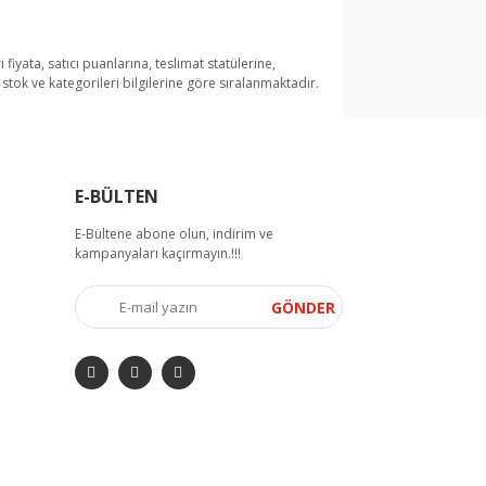
i fiyata, satıcı puanlarına, teslimat statülerine,
tok ve kategorileri bilgilerine göre sıralanmaktadır.
arak tarafımıza iletebilirsiniz.
E-BÜLTEN
E-Bültene abone olun, indirim ve
kampanyaları kaçırmayın.!!!
GÖNDER