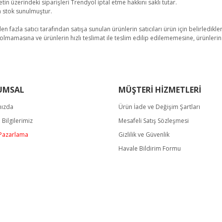
tin üzerindeki siparişleri Trendyol iptal etme hakkını saklı tutar.
a stok sunulmuştur.
den fazla satıcı tarafından satışa sunulan ürünlerin satıcıları ürün için belirledikler
masına ve ürünlerin hızlı teslimat ile teslim edilip edilememesine, ürünlerin s
rında ve diğer konularda yetersiz gördüğünüz noktaları öneri formunu kullan
Bu ürüne ilk yorumu siz yapın!
UMSAL
MÜŞTERİ HİZMETLERİ
miyor.
mızda
Ürün İade ve Değişim Şartları
Yorum Yaz
m Bilgilerimiz
Mesafeli Satış Sözleşmesi
/ Pazarlama
Gizlilik ve Güvenlik
Havale Bildirim Formu
Gönder