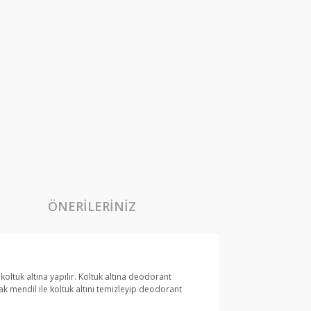
ÖNERILERINIZ
oltuk altına yapılır. Koltuk altına deodorant
k mendil ile koltuk altını temizleyip deodorant