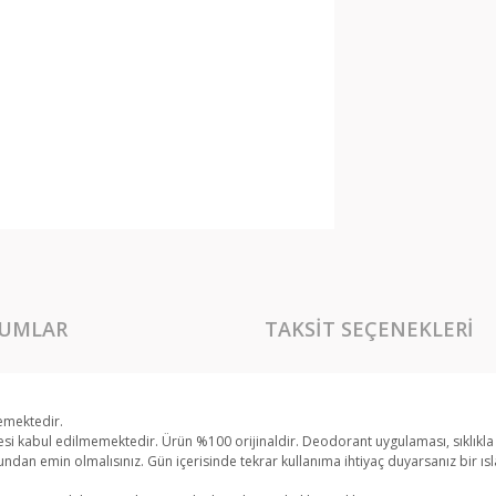
UMLAR
TAKSIT SEÇENEKLERI
lemektedir.
si kabul edilmemektedir. Ürün %100 orijinaldir. Deodorant uygulaması, sıklıkla k
n emin olmalısınız. Gün içerisinde tekrar kullanıma ihtiyaç duyarsanız bir ısla