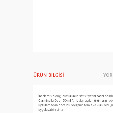
ÜRÜN BILGISI
YOR
İncelemiş olduğunuz ürünün satış fiyatını satıcı belir
Carminella Deo 150 ml Ambalajı açılan ürünlerin iade
uygulamadan önce bu bölgenin temiz ve kuru olduğunda
uygulayabilirsiniz.