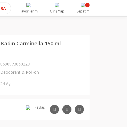
ARA
Favorilerim
Giriş Yap
Sepetim
Kadın Carminella 150 ml
8690973050229.
Deodorant & Roll-on
24 Ay
Paylaş :