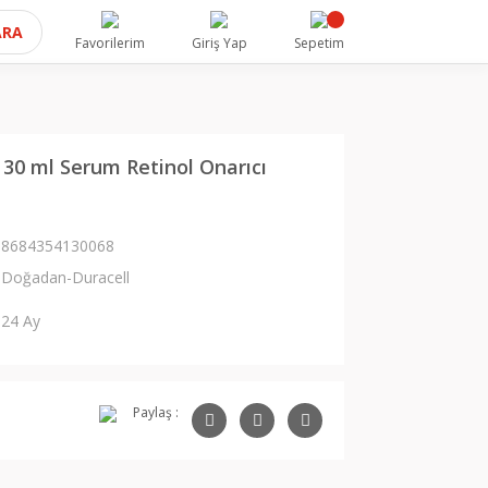
ARA
Favorilerim
Giriş Yap
Sepetim
30 ml Serum Retinol Onarıcı
8684354130068
Doğadan-Duracell
24 Ay
Paylaş :