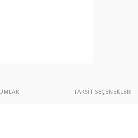
UMLAR
TAKSIT SEÇENEKLERI
rında ve diğer konularda yetersiz gördüğünüz noktaları öneri formunu kullan