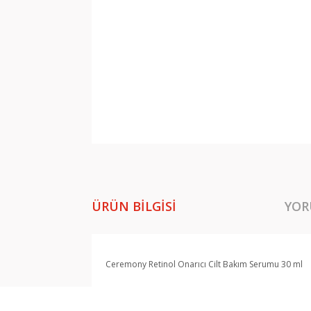
ÜRÜN BILGISI
YOR
Ceremony Retinol Onarıcı Cilt Bakım Serumu 30 ml
Bu ürünün fiyat bilgisi, resim, ürün açıklamala