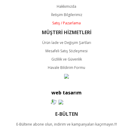
Ürün açıklamasında eksik bilgiler bulunuyor.
Hakkımızda
Ürün bilgilerinde hatalar bulunuyor.
İletişim Bilgilerimiz
Ürün fiyatı diğer sitelerden daha pahalı.
Satış / Pazarlama
Bu ürüne benzer farklı alternatifler olmalı.
MÜŞTERİ HİZMETLERİ
Ürün İade ve Değişim Şartları
Mesafeli Satış Sözleşmesi
Gizlilik ve Güvenlik
Havale Bildirim Formu
Gönder
web tasarım
E-BÜLTEN
E-Bültene abone olun, indirim ve kampanyaları kaçırmayın.!!!