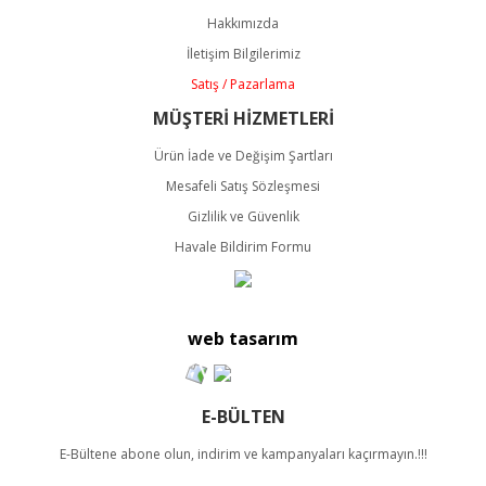
Ürün açıklamasında eksik bilgiler bulunuyor.
Hakkımızda
Ürün bilgilerinde hatalar bulunuyor.
İletişim Bilgilerimiz
Ürün fiyatı diğer sitelerden daha pahalı.
Satış / Pazarlama
Bu ürüne benzer farklı alternatifler olmalı.
MÜŞTERİ HİZMETLERİ
Ürün İade ve Değişim Şartları
Mesafeli Satış Sözleşmesi
Gizlilik ve Güvenlik
Havale Bildirim Formu
Gönder
web tasarım
E-BÜLTEN
E-Bültene abone olun, indirim ve kampanyaları kaçırmayın.!!!