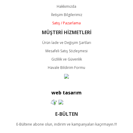
Ürün açıklamasında eksik bilgiler bulunuyor.
Hakkımızda
Ürün bilgilerinde hatalar bulunuyor.
İletişim Bilgilerimiz
Ürün fiyatı diğer sitelerden daha pahalı.
Satış / Pazarlama
Bu ürüne benzer farklı alternatifler olmalı.
MÜŞTERİ HİZMETLERİ
Ürün İade ve Değişim Şartları
Mesafeli Satış Sözleşmesi
Gizlilik ve Güvenlik
Havale Bildirim Formu
Gönder
web tasarım
E-BÜLTEN
E-Bültene abone olun, indirim ve kampanyaları kaçırmayın.!!!