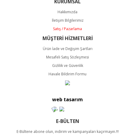
KURUMSAL
Ürün resmi kalitesiz, bozuk veya görüntülenemiyor.
Ürün açıklamasında eksik bilgiler bulunuyor.
Hakkımızda
Ürün bilgilerinde hatalar bulunuyor.
İletişim Bilgilerimiz
Ürün fiyatı diğer sitelerden daha pahalı.
Satış / Pazarlama
Bu ürüne benzer farklı alternatifler olmalı.
MÜŞTERİ HİZMETLERİ
Ürün İade ve Değişim Şartları
Mesafeli Satış Sözleşmesi
Gizlilik ve Güvenlik
Havale Bildirim Formu
Gönder
web tasarım
E-BÜLTEN
E-Bültene abone olun, indirim ve kampanyaları kaçırmayın.!!!