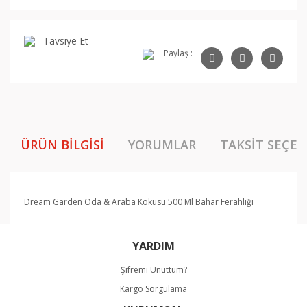
Tavsiye Et
Paylaş :
ÜRÜN BILGISI
YORUMLAR
TAKSIT SEÇEN
Dream Garden Oda & Araba Kokusu 500 Ml Bahar Ferahlığı
Bu ürünün fiyat bilgisi, resim, ürün açıklamalarında ve
YARDIM
diğer konularda yetersiz gördüğünüz noktaları öneri
Bu ürüne ilk yorumu siz yapın!
formunu kullanarak tarafımıza iletebilirsiniz.
Şifremi Unuttum?
Görüş ve önerileriniz için teşekkür ederiz.
Kargo Sorgulama
Yorum Yaz