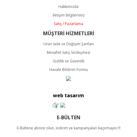
Ürün açıklamasında eksik bilgiler bulunuyor.
Hakkımızda
Ürün bilgilerinde hatalar bulunuyor.
İletişim Bilgilerimiz
Ürün fiyatı diğer sitelerden daha pahalı.
Satış / Pazarlama
Bu ürüne benzer farklı alternatifler olmalı.
MÜŞTERİ HİZMETLERİ
Ürün İade ve Değişim Şartları
Mesafeli Satış Sözleşmesi
Gizlilik ve Güvenlik
Havale Bildirim Formu
Gönder
web tasarım
E-BÜLTEN
E-Bültene abone olun, indirim ve kampanyaları kaçırmayın.!!!