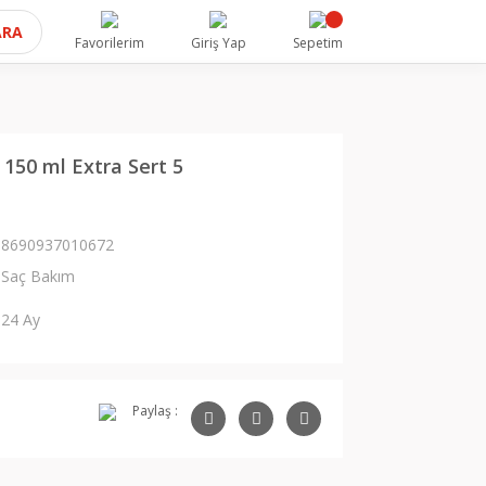
ARA
Favorilerim
Giriş Yap
Sepetim
 150 ml Extra Sert 5
8690937010672
Saç Bakım
24 Ay
Paylaş :