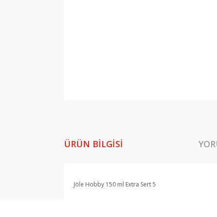
ÜRÜN BILGISI
YOR
Jöle Hobby 150 ml Extra Sert 5
Bu ürünün fiyat bilgisi, resim, ürün açıklamala