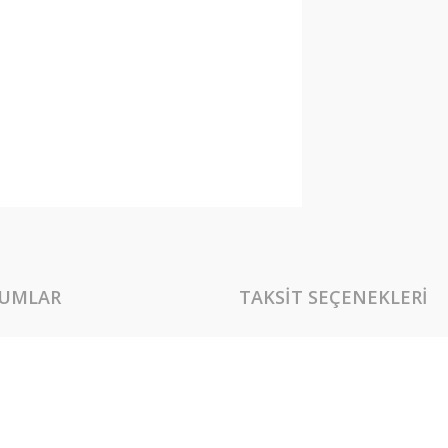
UMLAR
TAKSIT SEÇENEKLERI
rında ve diğer konularda yetersiz gördüğünüz noktaları öneri formunu kullan