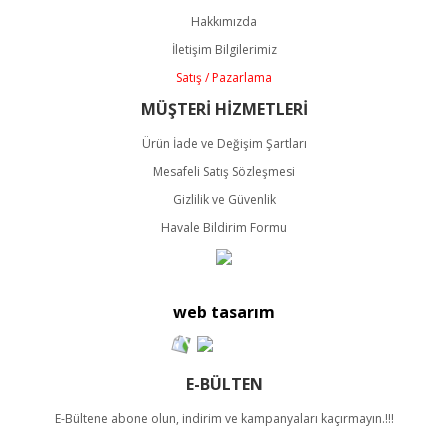
Ürün açıklamasında eksik bilgiler bulunuyor.
Hakkımızda
Ürün bilgilerinde hatalar bulunuyor.
İletişim Bilgilerimiz
Ürün fiyatı diğer sitelerden daha pahalı.
Satış / Pazarlama
Bu ürüne benzer farklı alternatifler olmalı.
MÜŞTERİ HİZMETLERİ
Ürün İade ve Değişim Şartları
Mesafeli Satış Sözleşmesi
Gizlilik ve Güvenlik
Havale Bildirim Formu
Gönder
web tasarım
E-BÜLTEN
E-Bültene abone olun, indirim ve kampanyaları kaçırmayın.!!!