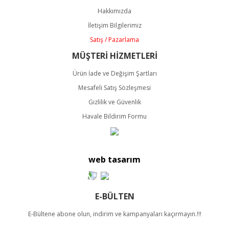
Ürün açıklamasında eksik bilgiler bulunuyor.
Hakkımızda
Ürün bilgilerinde hatalar bulunuyor.
İletişim Bilgilerimiz
Ürün fiyatı diğer sitelerden daha pahalı.
Satış / Pazarlama
Bu ürüne benzer farklı alternatifler olmalı.
MÜŞTERİ HİZMETLERİ
Ürün İade ve Değişim Şartları
Mesafeli Satış Sözleşmesi
Gizlilik ve Güvenlik
Havale Bildirim Formu
Gönder
web tasarım
E-BÜLTEN
E-Bültene abone olun, indirim ve kampanyaları kaçırmayın.!!!