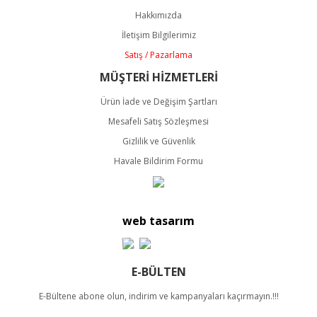
Ürün açıklamasında eksik bilgiler bulunuyor.
Hakkımızda
Ürün bilgilerinde hatalar bulunuyor.
İletişim Bilgilerimiz
Ürün fiyatı diğer sitelerden daha pahalı.
Satış / Pazarlama
Bu ürüne benzer farklı alternatifler olmalı.
MÜŞTERİ HİZMETLERİ
Ürün İade ve Değişim Şartları
Mesafeli Satış Sözleşmesi
Gizlilik ve Güvenlik
Havale Bildirim Formu
Gönder
web tasarım
E-BÜLTEN
E-Bültene abone olun, indirim ve kampanyaları kaçırmayın.!!!