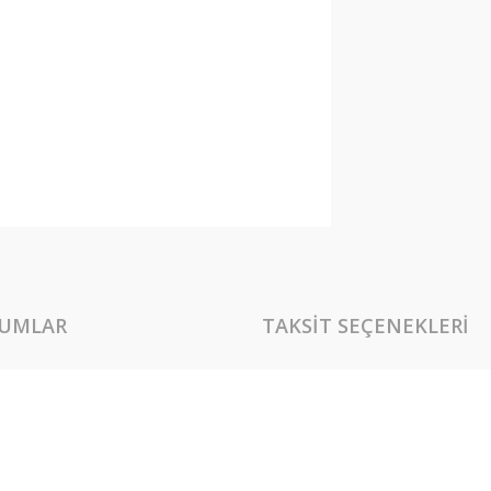
UMLAR
TAKSIT SEÇENEKLERI
rında ve diğer konularda yetersiz gördüğünüz noktaları öneri formunu kullan