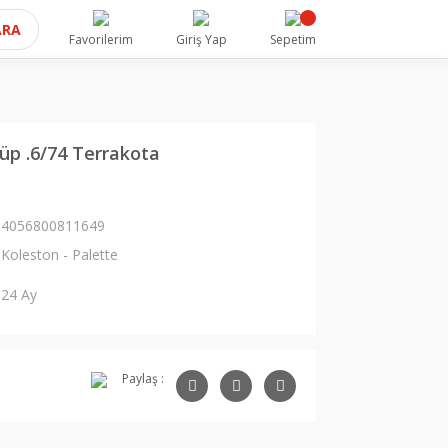
ARA
Favorilerim
Giriş Yap
Sepetim
üp .6/74 Terrakota
4056800811649
Koleston - Palette
24 Ay
Paylaş :