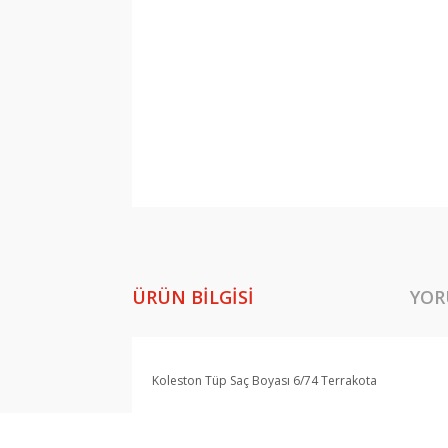
ÜRÜN BILGISI
YOR
Koleston Tüp Saç Boyası 6/74 Terrakota
Bu ürünün fiyat bilgisi, resim, ürün açıklamala