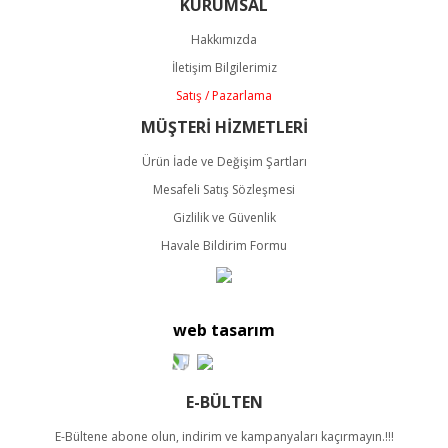
KURUMSAL
Ürün resmi kalitesiz, bozuk veya görüntülenemiyor.
Ürün açıklamasında eksik bilgiler bulunuyor.
Hakkımızda
Ürün bilgilerinde hatalar bulunuyor.
İletişim Bilgilerimiz
Ürün fiyatı diğer sitelerden daha pahalı.
Satış / Pazarlama
Bu ürüne benzer farklı alternatifler olmalı.
MÜŞTERİ HİZMETLERİ
Ürün İade ve Değişim Şartları
Mesafeli Satış Sözleşmesi
Gizlilik ve Güvenlik
Havale Bildirim Formu
Gönder
web tasarım
E-BÜLTEN
E-Bültene abone olun, indirim ve kampanyaları kaçırmayın.!!!