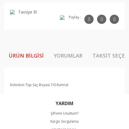
Tavsiye Et
Paylaş :
ÜRÜN BILGISI
YORUMLAR
TAKSIT SEÇEN
Koleston Tüp Saç Boyası 7/0 Kumral
Bu ürünün fiyat bilgisi, resim, ürün açıklamalarında ve
YARDIM
diğer konularda yetersiz gördüğünüz noktaları öneri
Bu ürüne ilk yorumu siz yapın!
formunu kullanarak tarafımıza iletebilirsiniz.
Şifremi Unuttum?
Görüş ve önerileriniz için teşekkür ederiz.
Kargo Sorgulama
Yorum Yaz