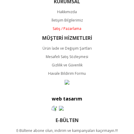
KURUMSAL
Ürün resmi kalitesiz, bozuk veya görüntülenemiyor.
Ürün açıklamasında eksik bilgiler bulunuyor.
Hakkımızda
Ürün bilgilerinde hatalar bulunuyor.
İletişim Bilgilerimiz
Ürün fiyatı diğer sitelerden daha pahalı.
Satış / Pazarlama
Bu ürüne benzer farklı alternatifler olmalı.
MÜŞTERİ HİZMETLERİ
Ürün İade ve Değişim Şartları
Mesafeli Satış Sözleşmesi
Gizlilik ve Güvenlik
Havale Bildirim Formu
Gönder
web tasarım
E-BÜLTEN
E-Bültene abone olun, indirim ve kampanyaları kaçırmayın.!!!