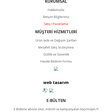
KURUMSAL
Ürün resmi kalitesiz, bozuk veya görüntülenemiyor.
Ürün açıklamasında eksik bilgiler bulunuyor.
Hakkımızda
Ürün bilgilerinde hatalar bulunuyor.
İletişim Bilgilerimiz
Ürün fiyatı diğer sitelerden daha pahalı.
Satış / Pazarlama
Bu ürüne benzer farklı alternatifler olmalı.
MÜŞTERİ HİZMETLERİ
Ürün İade ve Değişim Şartları
Mesafeli Satış Sözleşmesi
Gizlilik ve Güvenlik
Havale Bildirim Formu
Gönder
web tasarım
E-BÜLTEN
E-Bültene abone olun, indirim ve kampanyaları kaçırmayın.!!!