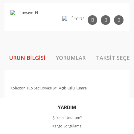
Tavsiye Et
Paylaş :
ÜRÜN BILGISI
YORUMLAR
TAKSIT SEÇEN
Koleston Tüp Saç Boyası 8/1 Açık Küllü Kumral
Bu ürünün fiyat bilgisi, resim, ürün açıklamalarında ve
YARDIM
diğer konularda yetersiz gördüğünüz noktaları öneri
Bu ürüne ilk yorumu siz yapın!
formunu kullanarak tarafımıza iletebilirsiniz.
Şifremi Unuttum?
Görüş ve önerileriniz için teşekkür ederiz.
Kargo Sorgulama
Yorum Yaz