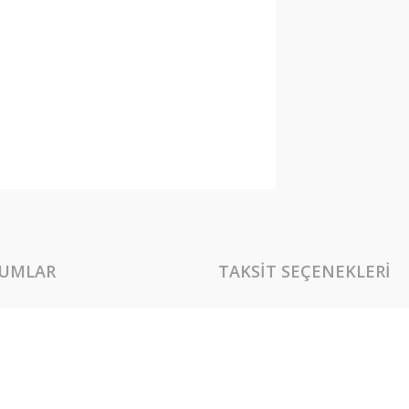
UMLAR
TAKSIT SEÇENEKLERI
rında ve diğer konularda yetersiz gördüğünüz noktaları öneri formunu kullan