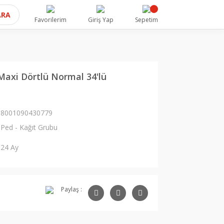
ARA
Favorilerim
Giriş Yap
Sepetim
Maxi Dörtlü Normal 34'lü
8001090430779
Ped - Kağıt Grubu
24 Ay
Paylaş :