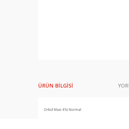
ÜRÜN BILGISI
YOR
Orkid Maxi 4'lü Normal
Bu ürünün fiyat bilgisi, resim, ürün açıklamala