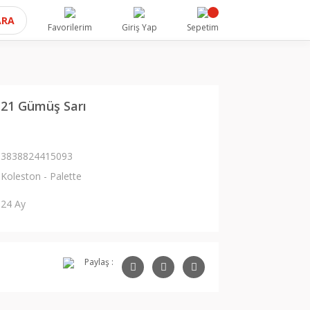
ARA
Favorilerim
Giriş Yap
Sepetim
-21 Gümüş Sarı
3838824415093
Koleston - Palette
24 Ay
Paylaş :