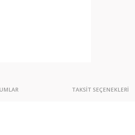
UMLAR
TAKSIT SEÇENEKLERI
rında ve diğer konularda yetersiz gördüğünüz noktaları öneri formunu kullan