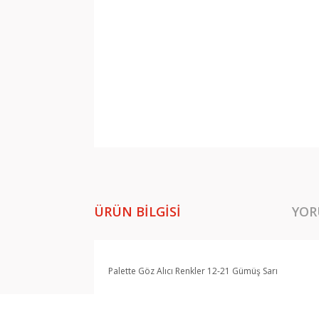
ÜRÜN BILGISI
YOR
Palette Göz Alıcı Renkler 12-21 Gümüş Sarı
Bu ürünün fiyat bilgisi, resim, ürün açıklamala