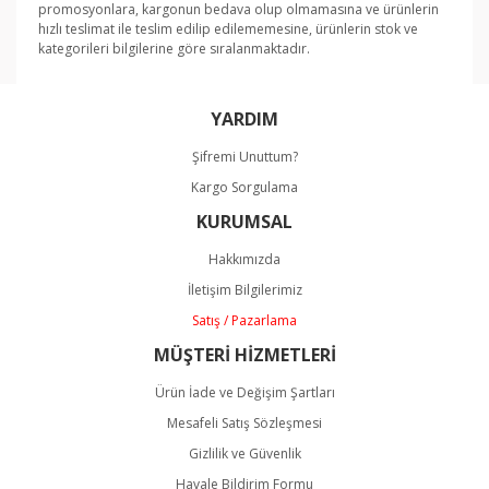
promosyonlara, kargonun bedava olup olmamasına ve ürünlerin
hızlı teslimat ile teslim edilip edilememesine, ürünlerin stok ve
kategorileri bilgilerine göre sıralanmaktadır.
Bu ürünün fiyat bilgisi, resim, ürün açıklamalarında ve
YARDIM
diğer konularda yetersiz gördüğünüz noktaları öneri
Bu ürüne ilk yorumu siz yapın!
formunu kullanarak tarafımıza iletebilirsiniz.
Şifremi Unuttum?
Görüş ve önerileriniz için teşekkür ederiz.
Kargo Sorgulama
Yorum Yaz
KURUMSAL
Ürün resmi kalitesiz, bozuk veya görüntülenemiyor.
Ürün açıklamasında eksik bilgiler bulunuyor.
Hakkımızda
Ürün bilgilerinde hatalar bulunuyor.
İletişim Bilgilerimiz
Ürün fiyatı diğer sitelerden daha pahalı.
Satış / Pazarlama
Bu ürüne benzer farklı alternatifler olmalı.
MÜŞTERİ HİZMETLERİ
Ürün İade ve Değişim Şartları
Mesafeli Satış Sözleşmesi
Gizlilik ve Güvenlik
Havale Bildirim Formu
Gönder