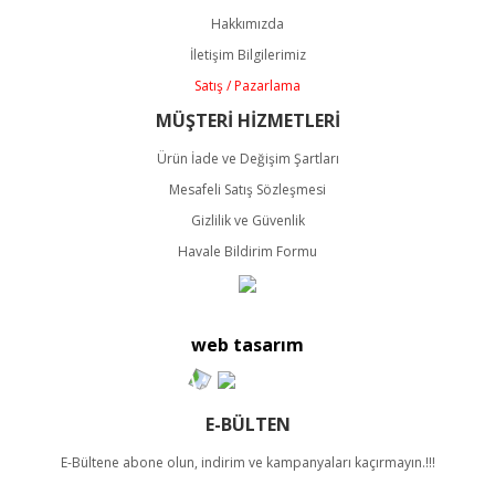
Ürün açıklamasında eksik bilgiler bulunuyor.
Hakkımızda
Ürün bilgilerinde hatalar bulunuyor.
İletişim Bilgilerimiz
Ürün fiyatı diğer sitelerden daha pahalı.
Satış / Pazarlama
Bu ürüne benzer farklı alternatifler olmalı.
MÜŞTERİ HİZMETLERİ
Ürün İade ve Değişim Şartları
Mesafeli Satış Sözleşmesi
Gizlilik ve Güvenlik
Havale Bildirim Formu
Gönder
web tasarım
E-BÜLTEN
E-Bültene abone olun, indirim ve kampanyaları kaçırmayın.!!!