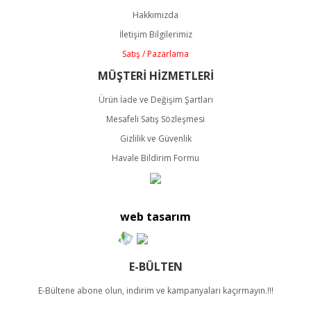
Ürün açıklamasında eksik bilgiler bulunuyor.
Hakkımızda
Ürün bilgilerinde hatalar bulunuyor.
İletişim Bilgilerimiz
Ürün fiyatı diğer sitelerden daha pahalı.
Satış / Pazarlama
Bu ürüne benzer farklı alternatifler olmalı.
MÜŞTERİ HİZMETLERİ
Ürün İade ve Değişim Şartları
Mesafeli Satış Sözleşmesi
Gizlilik ve Güvenlik
Havale Bildirim Formu
Gönder
web tasarım
E-BÜLTEN
E-Bültene abone olun, indirim ve kampanyaları kaçırmayın.!!!