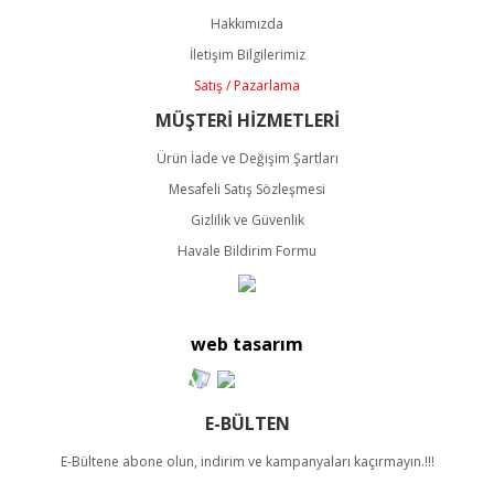
Ürün açıklamasında eksik bilgiler bulunuyor.
Hakkımızda
Ürün bilgilerinde hatalar bulunuyor.
İletişim Bilgilerimiz
Ürün fiyatı diğer sitelerden daha pahalı.
Satış / Pazarlama
Bu ürüne benzer farklı alternatifler olmalı.
MÜŞTERİ HİZMETLERİ
Ürün İade ve Değişim Şartları
Mesafeli Satış Sözleşmesi
Gizlilik ve Güvenlik
Havale Bildirim Formu
Gönder
web tasarım
E-BÜLTEN
E-Bültene abone olun, indirim ve kampanyaları kaçırmayın.!!!