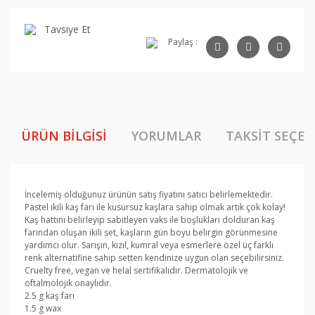
Tavsiye Et
Paylaş :
ÜRÜN BILGISI
YORUMLAR
TAKSIT SEÇEN
İncelemiş olduğunuz ürünün satış fiyatını satıcı belirlemektedir.
Pastel ikili kaş farı ile kusursuz kaşlara sahip olmak artık çok kolay!
Kaş hattını belirleyip sabitleyen vaks ile boşlukları dolduran kaş
farından oluşan ikili set, kaşların gün boyu belirgin görünmesine
yardımcı olur. Sarışın, kızıl, kumral veya esmerlere özel üç farklı
renk alternatifine sahip setten kendinize uygun olan seçebilirsiniz.
Cruelty free, vegan ve helal sertifikalıdır. Dermatolojik ve
oftalmolojik onaylıdır.
2.5 g kaş farı
1.5 g wax