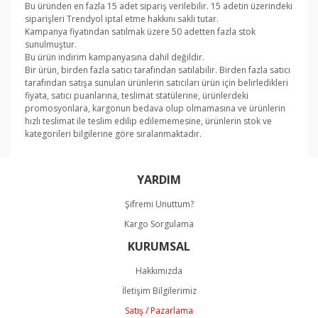
Bu üründen en fazla 15 adet sipariş verilebilir. 15 adetin üzerindeki
siparişleri Trendyol iptal etme hakkını saklı tutar.
Kampanya fiyatından satılmak üzere 50 adetten fazla stok
sunulmuştur.
Bu ürün indirim kampanyasına dahil değildir.
Bir ürün, birden fazla satıcı tarafından satılabilir. Birden fazla satıcı
tarafından satışa sunulan ürünlerin satıcıları ürün için belirledikleri
fiyata, satıcı puanlarına, teslimat statülerine, ürünlerdeki
promosyonlara, kargonun bedava olup olmamasına ve ürünlerin
hızlı teslimat ile teslim edilip edilememesine, ürünlerin stok ve
kategorileri bilgilerine göre sıralanmaktadır.
Bu ürünün fiyat bilgisi, resim, ürün açıklamalarında ve
YARDIM
diğer konularda yetersiz gördüğünüz noktaları öneri
Bu ürüne ilk yorumu siz yapın!
formunu kullanarak tarafımıza iletebilirsiniz.
Şifremi Unuttum?
Görüş ve önerileriniz için teşekkür ederiz.
Kargo Sorgulama
Yorum Yaz
KURUMSAL
Ürün resmi kalitesiz, bozuk veya görüntülenemiyor.
Ürün açıklamasında eksik bilgiler bulunuyor.
Hakkımızda
Ürün bilgilerinde hatalar bulunuyor.
İletişim Bilgilerimiz
Ürün fiyatı diğer sitelerden daha pahalı.
Satış / Pazarlama