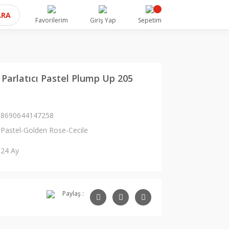
ARA
Favorilerim
Giriş Yap
Sepetim
 Parlatıcı Pastel Plump Up 205
8690644147258
Pastel-Golden Rose-Cecile
24 Ay
Paylaş :