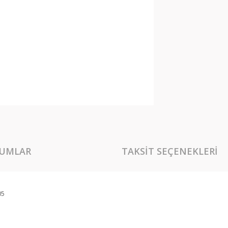
UMLAR
TAKSIT SEÇENEKLERI
05
rında ve diğer konularda yetersiz gördüğünüz noktaları öneri formunu kullan