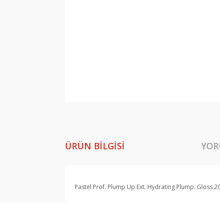
ÜRÜN BILGISI
YOR
Pastel Prof. Plump Up Ext. Hydrating Plump. Gloss 2
Bu ürünün fiyat bilgisi, resim, ürün açıklamala