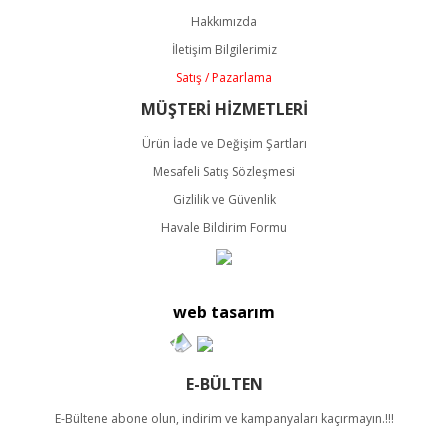
Ürün açıklamasında eksik bilgiler bulunuyor.
Hakkımızda
Ürün bilgilerinde hatalar bulunuyor.
İletişim Bilgilerimiz
Ürün fiyatı diğer sitelerden daha pahalı.
Satış / Pazarlama
Bu ürüne benzer farklı alternatifler olmalı.
MÜŞTERİ HİZMETLERİ
Ürün İade ve Değişim Şartları
Mesafeli Satış Sözleşmesi
Gizlilik ve Güvenlik
Havale Bildirim Formu
Gönder
web tasarım
E-BÜLTEN
E-Bültene abone olun, indirim ve kampanyaları kaçırmayın.!!!