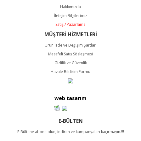
Ürün açıklamasında eksik bilgiler bulunuyor.
Hakkımızda
Ürün bilgilerinde hatalar bulunuyor.
İletişim Bilgilerimiz
Ürün fiyatı diğer sitelerden daha pahalı.
Satış / Pazarlama
Bu ürüne benzer farklı alternatifler olmalı.
MÜŞTERİ HİZMETLERİ
Ürün İade ve Değişim Şartları
Mesafeli Satış Sözleşmesi
Gizlilik ve Güvenlik
Havale Bildirim Formu
Gönder
web tasarım
E-BÜLTEN
E-Bültene abone olun, indirim ve kampanyaları kaçırmayın.!!!