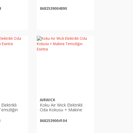
4
8682539004890
AIRWICK
Elektrikli
Koku Air Wick Elektrikli
emizliğin
Oda Kokusu + Makine
Temizliğin Esintisi
1
8682539004104