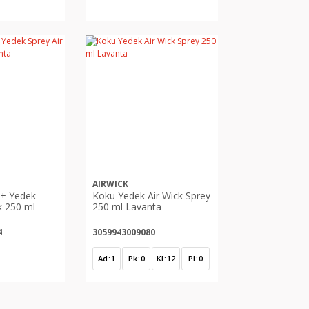
AIRWICK
 + Yedek
Koku Yedek Air Wick Sprey
k 250 ml
250 ml Lavanta
4
3059943009080
Ad
1
Pk
0
Kl
12
Pl
0