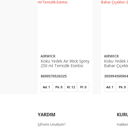
AIRWICK
AIRWICK
Koku Yedek Air Wick Sprey
Koku Yedek A
250 ml Temizlik Esintisi
Bahar Çiçekl
8690570526325
305994300904
Ad
1
Pk
0
Kl
12
Pl
0
Ad
1
Pk
0
YARDIM
KUR
Şifremi Unuttum?
Hakkı