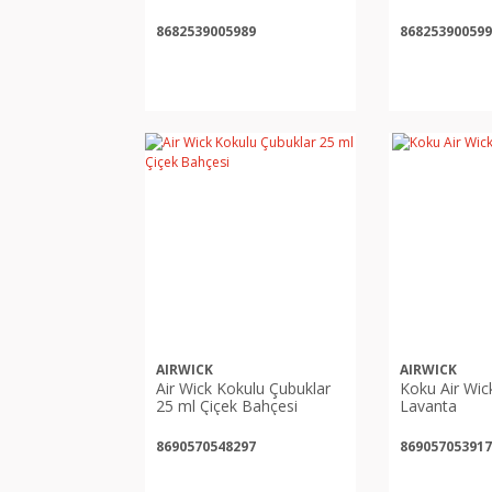
Bahçesi Yedek
Vanilya Yede
8682539005989
868253900599
AIRWICK
AIRWICK
Air Wick Kokulu Çubuklar
Koku Air Wic
25 ml Çiçek Bahçesi
Lavanta
8690570548297
869057053917