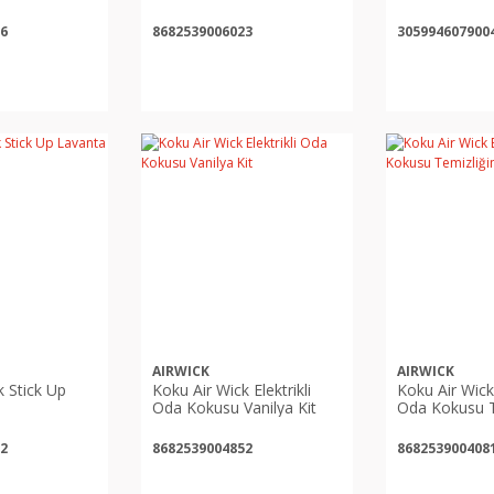
k
Çiçeği Yedek
6
8682539006023
305994607900
AIRWICK
AIRWICK
k Stick Up
Koku Air Wick Elektrikli
Koku Air Wick 
Oda Kokusu Vanilya Kit
Oda Kokusu T
Esintisi
2
8682539004852
868253900408