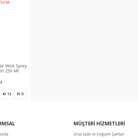
ir Wick Sprey
eri 250 Ml
2
Kl
12
Pl
0
UMSAL
MÜŞTERİ HİZMETLERİ
mızda
Ürün İade ve Değişim Şartları