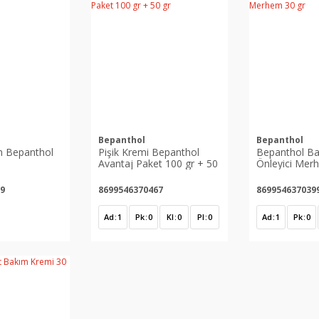
Bepanthol
Bepanthol
m Bepanthol
Pişik Kremi Bepanthol
Bepanthol Ba
Avantaj Paket 100 gr + 50
Önleyici Mer
gr
9
8699546370467
869954637039
Ad
1
Pk
0
Kl
0
Pl
0
Ad
1
Pk
0