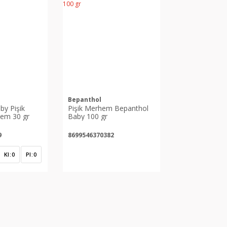
Bepanthol
by Pişik
Pişik Merhem Bepanthol
hem 30 gr
Baby 100 gr
9
8699546370382
Kl
0
Pl
0