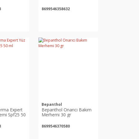
3
8699546358632
Bepanthol
rma Expert
Bepanthol Onarıcı Bakım
emi Spf25 50
Merhemi 30 gr
8
8699546370580