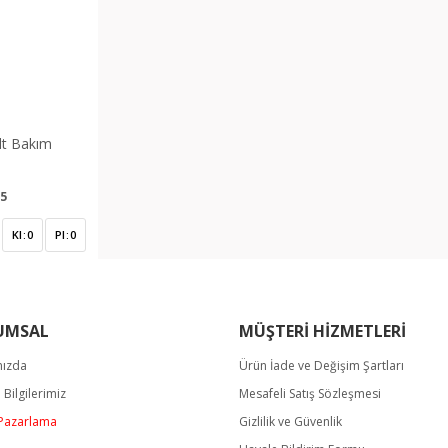
lt Bakım
5
Kl
0
Pl
0
UMSAL
MÜŞTERİ HİZMETLERİ
mızda
Ürün İade ve Değişim Şartları
m Bilgilerimiz
Mesafeli Satış Sözleşmesi
/ Pazarlama
Gizlilik ve Güvenlik