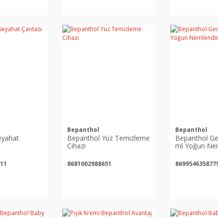
Bepanthol
Bepanthol
eyahat
Bepanthol Yüz Temizleme
Bepanthol Ge
Cihazı
ml Yoğun Nem
11
8681002988651
869954635877