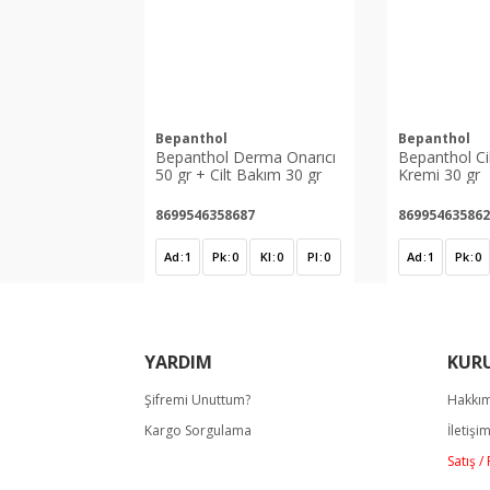
Bepanthol
Bepanthol
Bepanthol Derma Onarıcı
Bepanthol Ci
50 gr + Cilt Bakım 30 gr
Kremi 30 gr
8699546358687
869954635862
Ad
1
Pk
0
Kl
0
Pl
0
Ad
1
Pk
0
YARDIM
KUR
Şifremi Unuttum?
Hakkı
Kargo Sorgulama
İletişi
Satış 