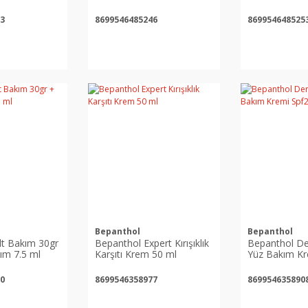
ml
ml
3
8699546485246
869954648525
Bepanthol
Bepanthol
lt Bakım 30gr
Bepanthol Expert Kırışıklık
Bepanthol De
ım 7.5 ml
Karşıtı Krem 50 ml
Yüz Bakım Kr
ml
0
8699546358977
869954635890