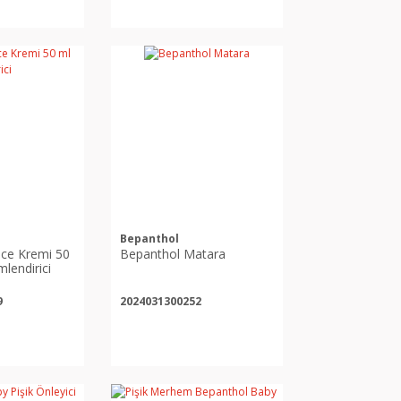
Bepanthol
ce Kremi 50
Bepanthol Matara
lendirici
9
2024031300252