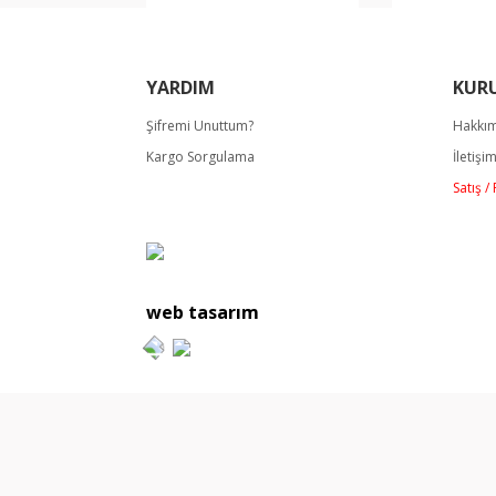
YARDIM
KUR
Şifremi Unuttum?
Hakkı
Kargo Sorgulama
İletişi
Satış 
web tasarım
Tüm Hakları Saklıdır. Kredi kartı bilgileriniz 256Bit SSL se