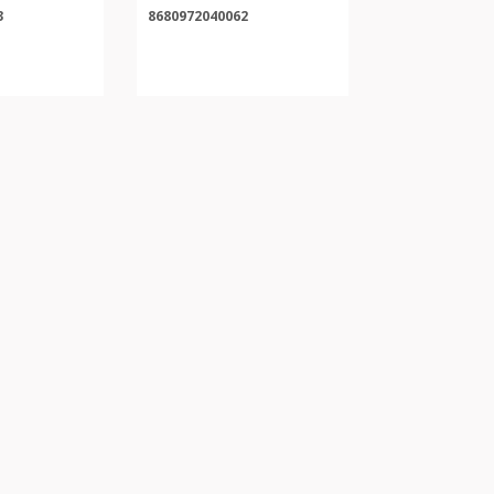
3
8680972040062