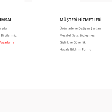
UMSAL
MÜŞTERİ HİZMETLERİ
mızda
Ürün İade ve Değişim Şartları
m Bilgilerimiz
Mesafeli Satış Sözleşmesi
/ Pazarlama
Gizlilik ve Güvenlik
Havale Bildirim Formu
rtifikası ile korunmaktadır.