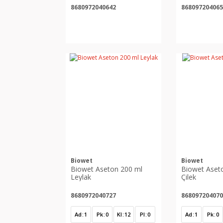
8680972040642
868097204065
Biowet
Biowet
Biowet Aseton 200 ml
Biowet Aset
Leylak
Çilek
8680972040727
868097204070
Ad
1
Pk
0
Kl
12
Pl
0
Ad
1
Pk
0