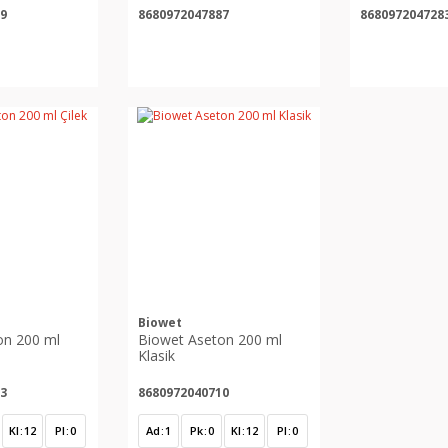
9
8680972047887
868097204728
Biowet
on 200 ml
Biowet Aseton 200 ml
Klasik
3
8680972040710
Kl
12
Pl
0
Ad
1
Pk
0
Kl
12
Pl
0