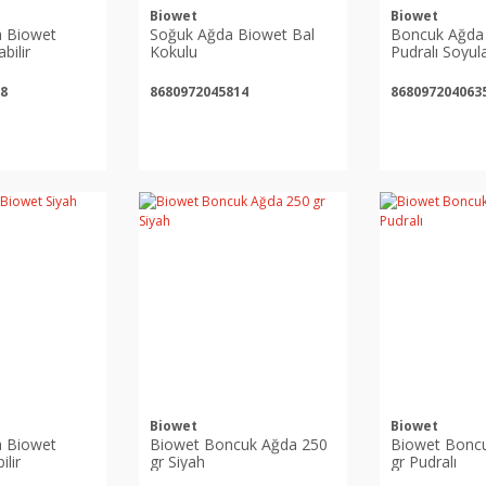
Biowet
Biowet
 Biowet
Soğuk Ağda Biowet Bal
Boncuk Ağda
bilir
Kokulu
Pudralı Soyula
8
8680972045814
868097204063
Biowet
Biowet
 Biowet
Biowet Boncuk Ağda 250
Biowet Bonc
ilir
gr Siyah
gr Pudralı