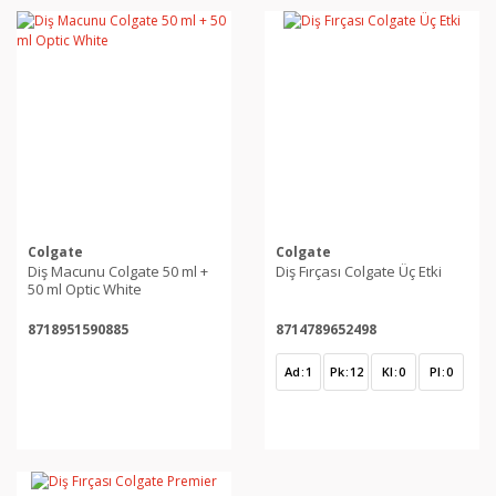
Colgate
Colgate
Diş Macunu Colgate 50 ml +
Diş Fırçası Colgate Üç Etki
50 ml Optic White
8718951590885
8714789652498
Ad
1
Pk
12
Kl
0
Pl
0