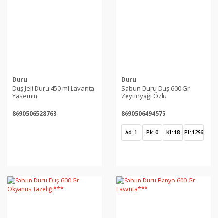
Duru
Duru
Duş Jeli Duru 450 ml Lavanta
Sabun Duru Duş 600 Gr
Yasemin
Zeytinyağı Özlü
8690506528768
8690506494575
Ad
1
Pk
0
Kl
18
Pl
1296