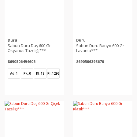
Duru
Duru
Sabun Duru Duş 600 Gr
Sabun Duru Banyo 600 Gr
Okyanus Tazeliği***
Lavanta***
8690506494605
8690506393670
Ad
1
Pk
0
Kl
18
Pl
1296