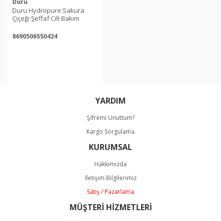
Duru
Duru Hydropure Sakura
Çiçeği Şeffaf Cilt Bakım
Sabunu 135 g 4'lü Paket
8690506550424
YARDIM
Şifremi Unuttum?
Kargo Sorgulama
KURUMSAL
Hakkımızda
İletişim Bilgilerimiz
Satış / Pazarlama
MÜŞTERİ HİZMETLERİ