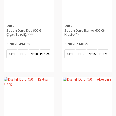
Duru
Duru
Sabun Duru Duş 600 Gr
Sabun Duru Banyo 600 Gr
Çiçek Tazeliği***
Klasik***
8690506494582
8690506160029
Ad
1
Pk
0
Kl
18
Pl
1296
Ad
1
Pk
0
Kl
15
Pl
975