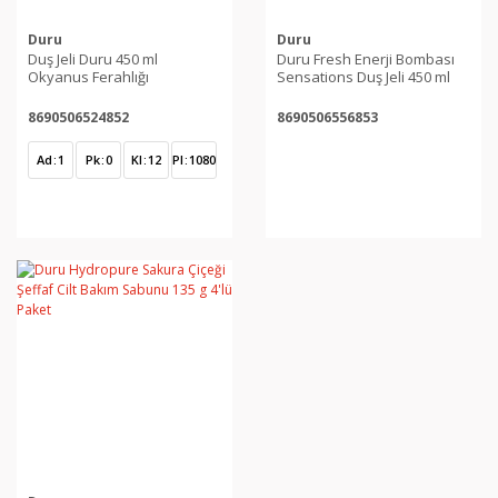
Duru
Duru
Duş Jeli Duru 450 ml
Duru Fresh Enerji Bombası
Okyanus Ferahlığı
Sensations Duş Jeli 450 ml
8690506524852
8690506556853
Ad
1
Pk
0
Kl
12
Pl
1080