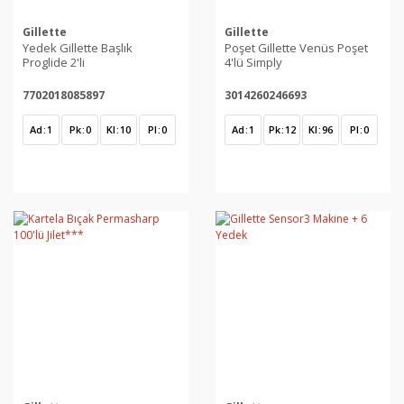
Gillette
Gillette
Yedek Gillette Başlık
Poşet Gillette Venüs Poşet
Proglide 2'li
4'lü Simply
7702018085897
3014260246693
Ad
1
Pk
0
Kl
10
Pl
0
Ad
1
Pk
12
Kl
96
Pl
0