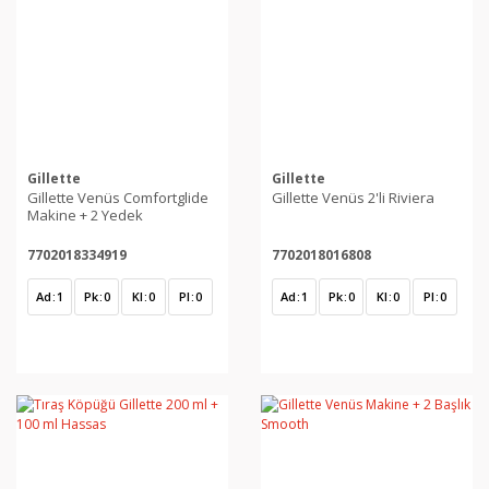
Gillette
Gillette
Gillette Venüs Comfortglide
Gillette Venüs 2'li Riviera
Makine + 2 Yedek
7702018334919
7702018016808
Ad
1
Pk
0
Kl
0
Pl
0
Ad
1
Pk
0
Kl
0
Pl
0