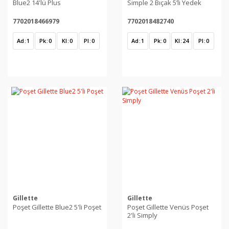
Blue2 14'lü Plus
Simple 2 Bıçak 5’li Yedek
7702018466979
7702018482740
Ad
1
Pk
0
Kl
0
Pl
0
Ad
1
Pk
0
Kl
24
Pl
0
Gillette
Gillette
Poşet Gillette Blue2 5'li Poşet
Poşet Gillette Venüs Poşet
2'li Simply