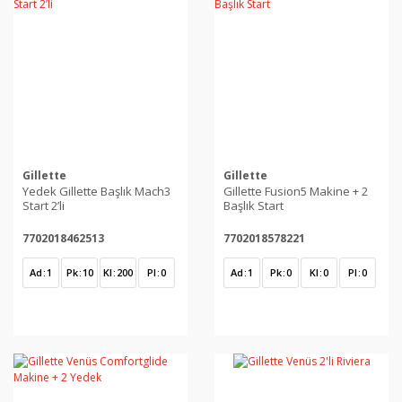
Gillette
Gillette
Yedek Gillette Başlık Mach3
Gillette Fusion5 Makine + 2
Start 2’li
Başlık Start
7702018462513
7702018578221
Ad
1
Pk
10
Kl
200
Pl
0
Ad
1
Pk
0
Kl
0
Pl
0