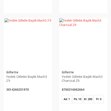
Gillette
Gillette
Yedek Gillette Başlık Mach3
Yedek Gillette Başlık Mach3
2'li
Charcoal 2’li
3014260251970
8700216062664
Ad
1
Pk
10
Kl
200
Pl
0