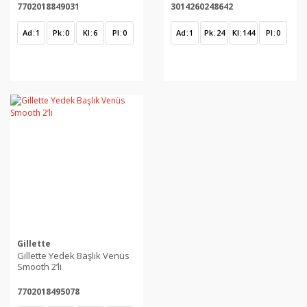
7702018849031
3014260248642
Ad
1
Pk
0
Kl
6
Pl
0
Ad
1
Pk
24
Kl
144
Pl
0
Gillette
Gillette Yedek Başlık Venüs
Smooth 2’li
7702018495078