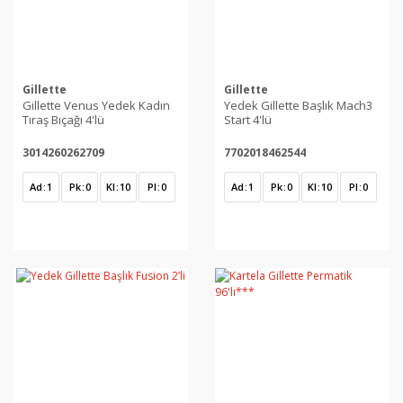
Gillette
Gillette
Gillette Venus Yedek Kadın
Yedek Gillette Başlık Mach3
Tıraş Bıçağı 4'lü
Start 4'lü
3014260262709
7702018462544
Ad
1
Pk
0
Kl
10
Pl
0
Ad
1
Pk
0
Kl
10
Pl
0