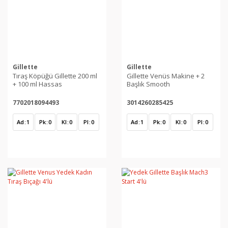
Gillette
Gillette
Tıraş Köpüğü Gillette 200 ml
Gillette Venüs Makine + 2
+ 100 ml Hassas
Başlık Smooth
7702018094493
3014260285425
Ad
1
Pk
0
Kl
0
Pl
0
Ad
1
Pk
0
Kl
0
Pl
0