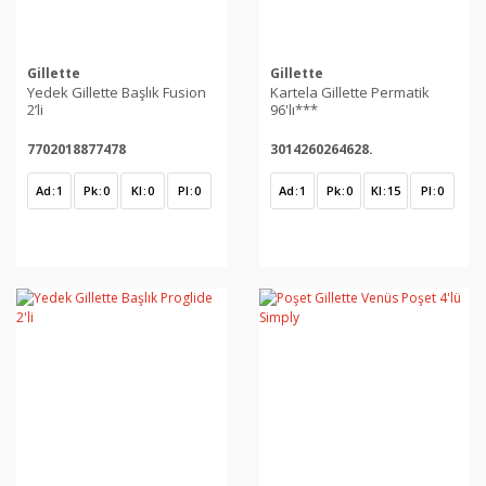
Gillette
Gillette
Yedek Gillette Başlık Fusion
Kartela Gillette Permatik
2’li
96'lı***
7702018877478
3014260264628.
Ad
1
Pk
0
Kl
0
Pl
0
Ad
1
Pk
0
Kl
15
Pl
0