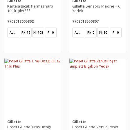
Gillette
Gillette
Kartela Bıçak Permasharp
Gillette Sensor3 Makine + 6
100'lü Jilet***
Yedek
7702018005802
7702018550807
Ad
1
Pk
12
Kl
108
Pl
0
Ad
1
Pk
0
Kl
10
Pl
0
Gillette
Gillette
Poşet Gillette Tıraş Bıçağı
Poşet Gillette Venüs Poşet