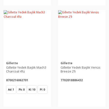
Gillette
Gillette
Gillette Yedek Başlık Mach3
Gillette Yedek Başlık Venüs
Charcoal 4’lü
Breeze 2’li
8700216062701
7702018886432
Ad
1
Pk
0
Kl
10
Pl
0