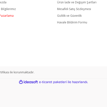
mızda
Ürün İade ve Değişim Şartları
m Bilgilerimiz
Mesafeli Satış Sözleşmesi
/ Pazarlama
Gizlilik ve Güvenlik
Havale Bildirim Formu
rtifikası ile korunmaktadır.
ile
ideasoft
e-
hazırlandı.
ticaret
paketleri