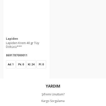
Lapiden
Lapiden Krem 40 gr Tüy
Dökücü***
8691787000011
Ad
1
Pk
0
Kl
24
Pl
0
YARDIM
Şifremi Unuttum?
Kargo Sorgulama