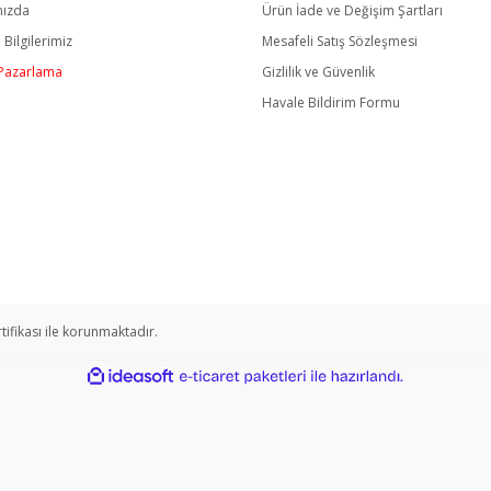
mızda
Ürün İade ve Değişim Şartları
m Bilgilerimiz
Mesafeli Satış Sözleşmesi
/ Pazarlama
Gizlilik ve Güvenlik
Havale Bildirim Formu
rtifikası ile korunmaktadır.
ile
ideasoft
e-
hazırlandı.
ticaret
paketleri