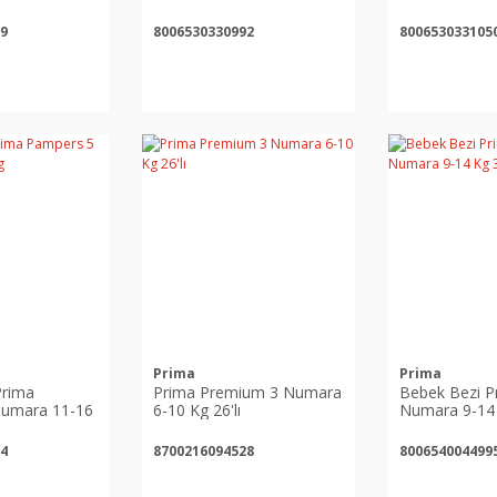
9
8006530330992
800653033105
Prima
Prima
Prima
Prima Premium 3 Numara
Bebek Bezi Pr
umara 11-16
6-10 Kg 26'lı
Numara 9-14 
4
8700216094528
800654004499