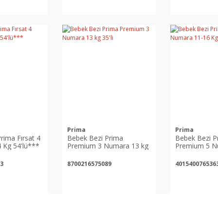
Prima
Prima
rima Fırsat 4
Bebek Bezi Prima
Bebek Bezi P
 Kg 54'lü***
Premium 3 Numara 13 kg
Premium 5 N
35'li
Kg 42'li
3
8700216575089
401540076536