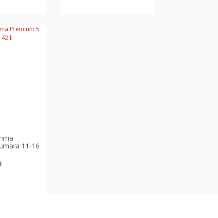
rima
umara 11-16
3