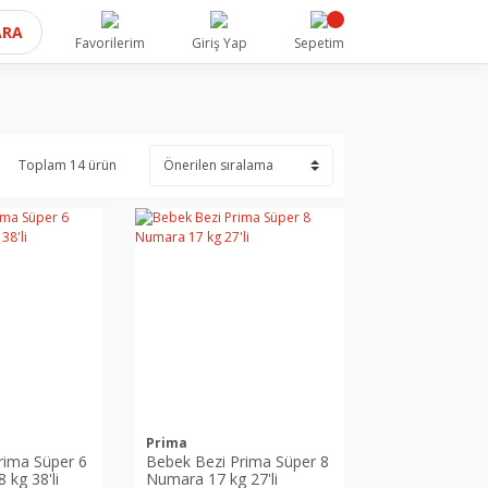
ARA
Favorilerim
Giriş Yap
Sepetim
Toplam 14 ürün
Prima
rima Süper 6
Bebek Bezi Prima Süper 8
kg 38'li
Numara 17 kg 27'li