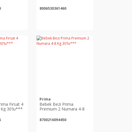
0
8006530361460
Prima
ima Fırsat 4
Bebek Bezi Prima
Kg 30'lu***
Premium 2 Numara 4-8
Kg 30'lu***
5
8700216094450