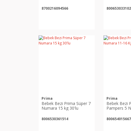
ADET
8700216094566
800653033102
Prima
Prima
Bebek Bezi Prima Süper 7
Bebek Bezi 
Numara 15 kg 30'lu
Pampers 5 N
Kg
8006530361514
800654015667